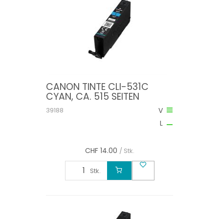
CANON TINTE CLI-531C
CYAN, CA. 515 SEITEN
39188
V
L
CHF
14.00
/ Stk.
Stk.