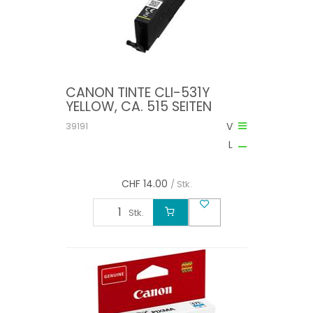
CANON TINTE CLI-531Y
YELLOW, CA. 515 SEITEN
39191
V
L
CHF
14.00
/ Stk.
Stk.