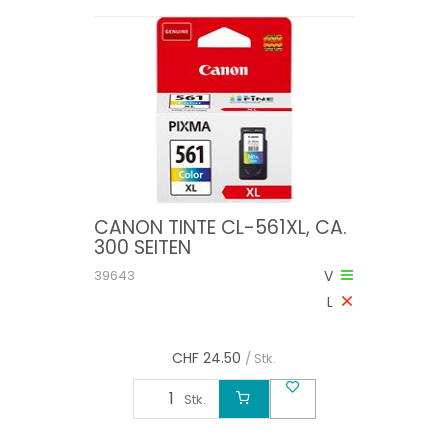
CANON TINTE CL-561XL, CA.
300 SEITEN
39643
V
L
CHF
24.50
/ Stk.
Stk.