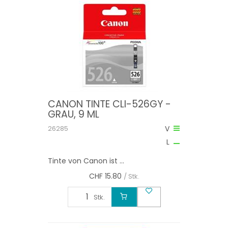
CANON TINTE CLI-526GY -
GRAU, 9 ML
26285
V
L
Tinte von Canon ist ...
CHF
15.80
/ Stk.
Stk.