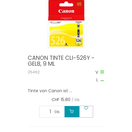
CANON TINTE CLI-526Y -
GELB, 9 ML
25462
V
L
Tinte von Canon ist ...
CHF
15.80
/ Stk.
Stk.