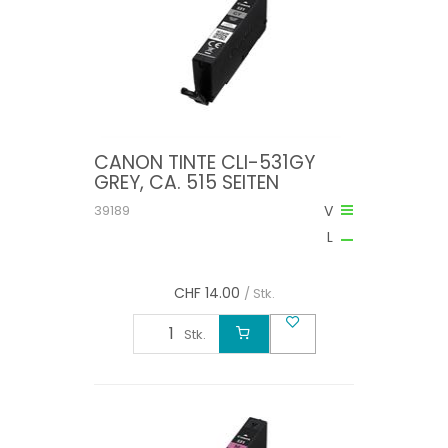
CANON TINTE CLI-531GY
GREY, CA. 515 SEITEN
39189
V
L
CHF
14.00
/ Stk.
Stk.