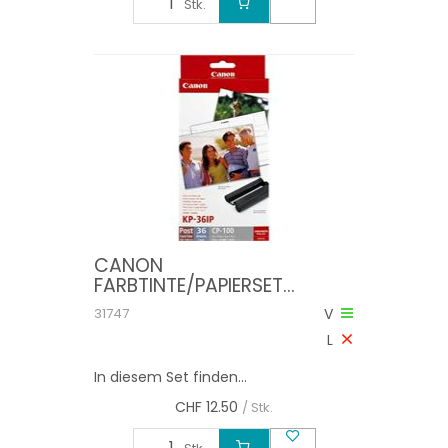
Stk.
CANON
FARBTINTE/PAPIERSET
10X15CM KP36IP CP 100 36
31747
V
BLATT
L
In diesem Set finden...
CHF
12.50
/ Stk.