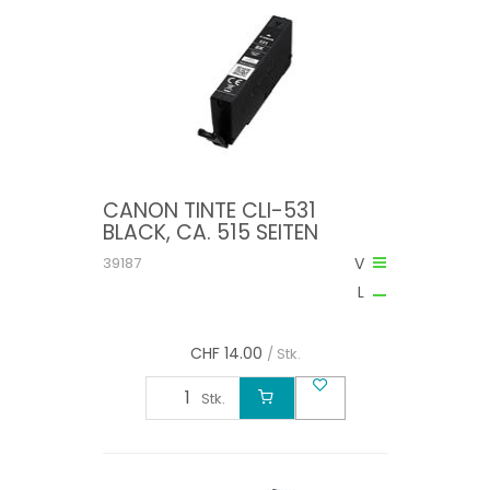
CANON TINTE CLI-531
BLACK, CA. 515 SEITEN
39187
V
L
CHF
14.00
/ Stk.
Stk.