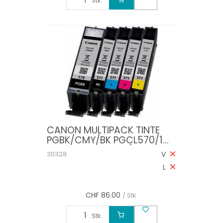
Stk.
CANON MULTIPACK TINTE
PGBK/CMY/BK PGCL570/1
PIXMA MG5750 15/7ML
30328
V
L
CHF
86.00
/ Stk.
Stk.