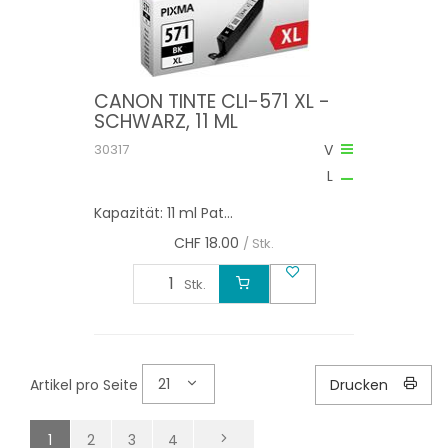
CANON TINTE CLI-571 XL -
SCHWARZ, 11 ML
30317
V
L
Kapazität: 11 ml Pat...
CHF
18.00
/ Stk.
Stk.
21
Artikel pro Seite
Drucken
1
2
3
4