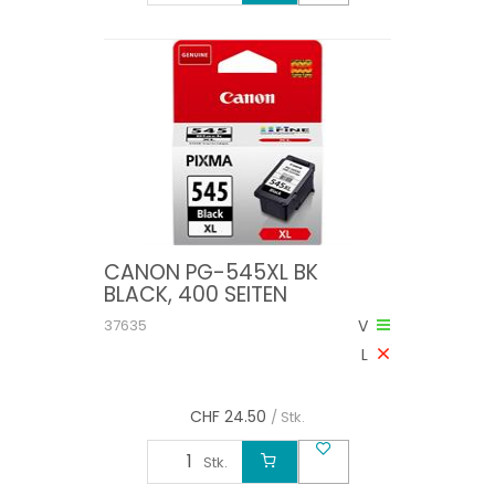
CANON PG-545XL BK
BLACK, 400 SEITEN
37635
V
L
CHF
24.50
/ Stk.
Stk.