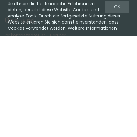
Um Ihnen die bestmögliche Erfahrung zu
OK
bieten, benutzt diese Website Cookies und
Analyse Tools. Durch die fortgesetzte Nutzung dieser
Über uns
Website erklären Sie sich damit einverstanden, dass
Cookies verwendet werden. Weitere Informationen:
Ihr kompetenter ICT-Partner.
Ob Cloud oder on Premise, Hardware oder Software, wir
haben die passende Lösung für Sie.
Lassen Sie sich unverbindlich beraten!
Favoriten
Team
Einkaufen
Support
Kundencenter