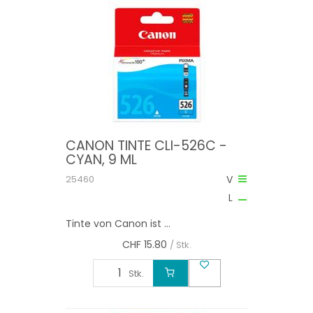
CANON TINTE CLI-526C -
CYAN, 9 ML
25460
V
L
Tinte von Canon ist ...
CHF
15.80
/ Stk.
Stk.