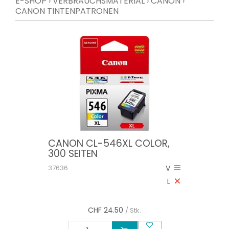
E-SHOP
›
VERBRAUCHSMATERIAL
›
CANON
›
CANON TINTENPATRONEN
CANON CL-546XL COLOR,
300 SEITEN
37636
V
L
CHF
24.50
/ Stk.