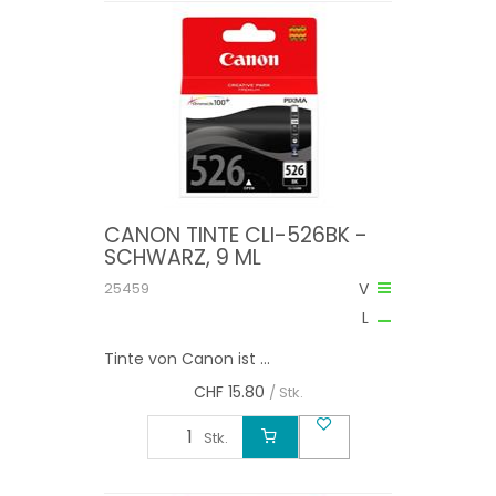
CANON TINTE CLI-526BK -
SCHWARZ, 9 ML
25459
V
L
Tinte von Canon ist ...
CHF
15.80
/ Stk.
Stk.