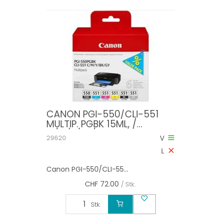
CANON PGI-550/CLI-551
MULTIP. PGBK 15ML, /
C/M/Y/BK/GY 7ML PIXMA
29620
V
IP8750,MG7150/MG6350
L
Canon PGI-550/CLI-55...
CHF
72.00
/ Stk.
Stk.