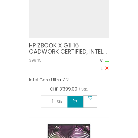
HP ZBOOK X G1I 16
CADWORK CERTIFIED, INTEL
CORE ULTRA 7 265H, 64GB,
39845
V
SSD PCIE 1TB, 16 INCH,
L
Intel Core Ultra 7 2...
CHF
3’399.00
/ Stk.
Stk.