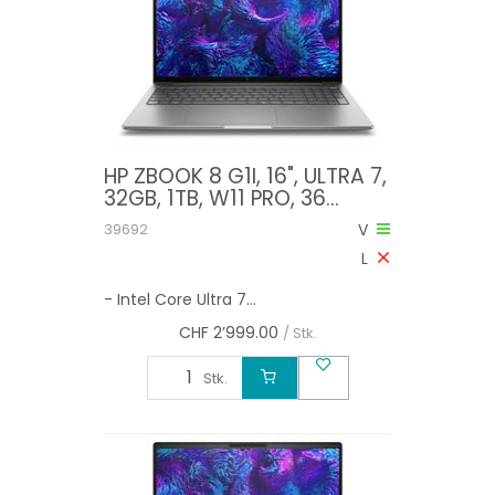
HP ZBOOK 8 G1I, 16", ULTRA 7,
32GB, 1TB, W11 PRO, 36
MONATE ON-SITE GARANTIE
39692
V
L
- Intel Core Ultra 7...
CHF
2’999.00
/ Stk.
Stk.