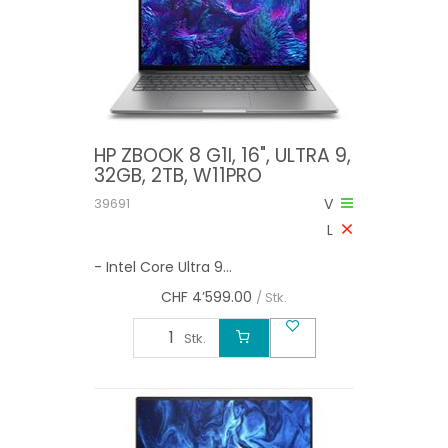
HP ZBOOK 8 G1I, 16", ULTRA 9,
32GB, 2TB, W11PRO
39691
V
L
- Intel Core Ultra 9...
CHF
4’599.00
/ Stk.
Stk.