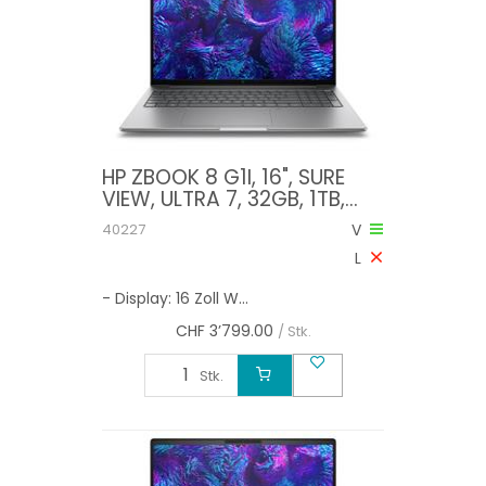
HP ZBOOK 8 G1I, 16", SURE
VIEW, ULTRA 7, 32GB, 1TB,
RTX 500, W11PRO
40227
V
L
- Display: 16 Zoll W...
CHF
3’799.00
/ Stk.
Stk.