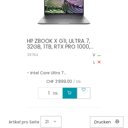
HP ZBOOK X G1I, ULTRA 7,
32GB, 1TB, RTX PRO 1000,
W11PRO
39784
V
L
- Intel Core Ultra 7...
CHF
3’899.00
/ Stk.
Stk.
21
Artikel pro Seite
Drucken