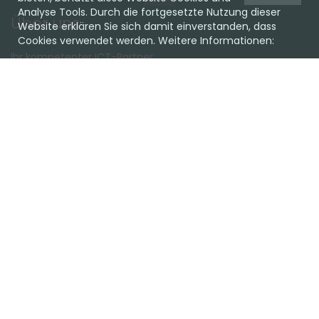
Analyse Tools. Durch die fortgesetzte Nutzung dieser
Über uns
Website erklären Sie sich damit einverstanden, dass
Cookies verwendet werden. Weitere Informationen:
Ihr kompetenter ICT-Partner.
Ob Cloud oder on Premise, Hardware oder Software, wir
haben die passende Lösung für Sie.
Lassen Sie sich unverbindlich beraten!
Favoriten
Team
Einkaufen
Support
Kundencenter
Kontakt