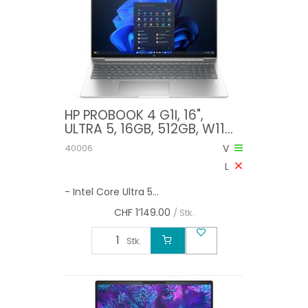
HP PROBOOK 4 G1I, 16",
ULTRA 5, 16GB, 512GB, W11
PRO
40006
V
L
- Intel Core Ultra 5...
CHF
1’149.00
/ Stk.
Stk.