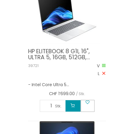
HP ELITEBOOK 8 G1I, 16",
ULTRA 5, 16GB, 512GB,
W11PRO
39721
V
L
- Intel Core Ultra 5...
CHF
1’699.00
/ Stk.
Stk.