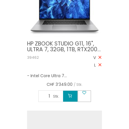
HP ZBOOK STUDIO G11, 16",
ULTRA 7, 32GB, 1TB, RTX2000,
W11PRO
39462
V
L
- Intel Core Ultra 7...
CHF
3’349.00
/ Stk.
Stk.