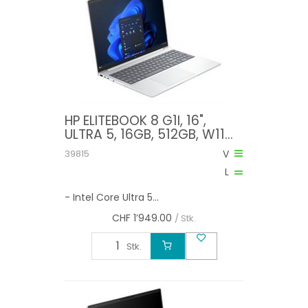
HP ELITEBOOK 8 G1I, 16",
ULTRA 5, 16GB, 512GB, W11
PRO
39815
V
L
- Intel Core Ultra 5...
CHF
1’949.00
/ Stk.
Stk.