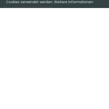
Cookies verwendet werden. Weitere Informationen:
Ihr kompetenter ICT-Partner.
Ob Cloud oder on Premise, Hardware oder Software, wir
haben die passende Lösung für Sie.
Lassen Sie sich unverbindlich beraten!
Favoriten
Team
Einkaufen
Support
Kundencenter
Kontakt
CompuTech Informatik AG
Kalchmatt 23