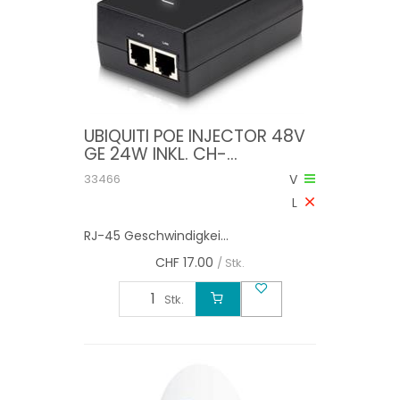
UBIQUITI POE INJECTOR 48V
GE 24W INKL. CH-
STROMKABEL
33466
V
L
RJ-45 Geschwindigkei...
CHF
17.00
/ Stk.
Stk.