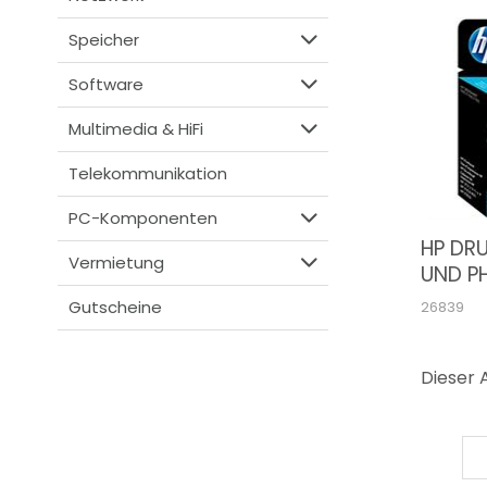
Speicher
Software
Multimedia & HiFi
Telekommunikation
PC-Komponenten
HP DR
Vermietung
UND 
(C938
Gutscheine
26839
Dieser A