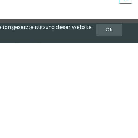
e fortgesetzte Nutzung dieser Website
OK
Newsletter
Newsletter abonnieren
Datenschutzerklärung
Impressum