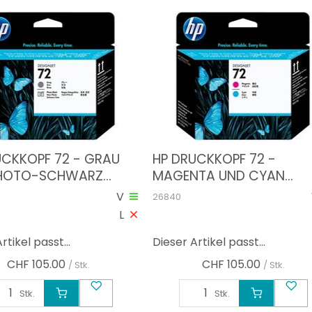
UCKKOPF 72 - GRAU
HP DRUCKKOPF 72 -
PHOTO-SCHWARZ
MAGENTA UND CYAN
0A)
(C9383A)
V
26840
L
rtikel passt...
Dieser Artikel passt...
CHF
105.00
CHF
105.00
/ Stk.
/ Stk.
Stk.
Stk.