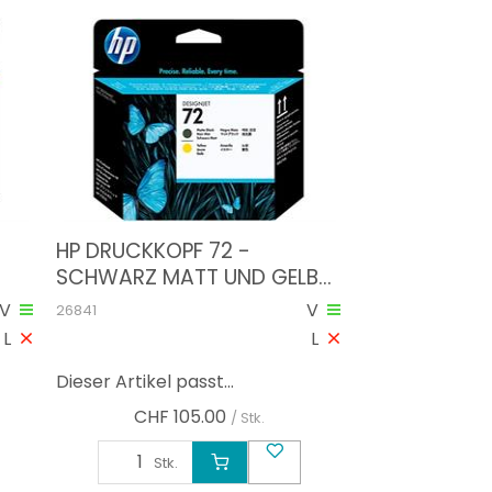
HP DRUCKKOPF 72 -
SCHWARZ MATT UND GELB
(C9384A)
V
V
26841
L
L
Dieser Artikel passt...
CHF
105.00
/ Stk.
Stk.