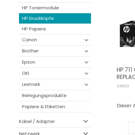
HP Tonermodule
HP Druckköpfe
HP Papiere
Canon
Brother
Epson
HP 711
OKI
REPLA
Lexmark
34503
Reinigungsprodukte
Dieser A
Papiere & Etiketten
Kabel / Adapter
Netzwerk