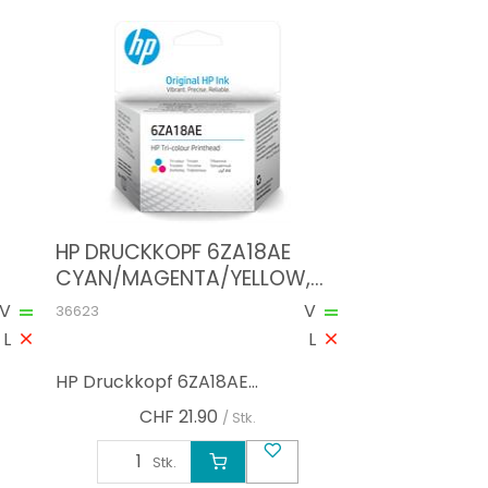
HP DRUCKKOPF 6ZA18AE
CYAN/MAGENTA/YELLOW,
NTE
DRUCKLEISTUNG SEITEN:
V
V
36623
8000 ×, TONER/TINTE FARBE:
L
L
HP Druckkopf 6ZA18AE...
CHF
21.90
/ Stk.
Stk.