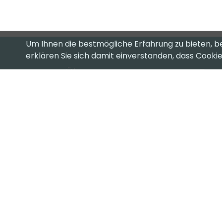
Um Ihnen die bestmögliche Erfahrung zu bieten, b
erklären Sie sich damit einverstanden, dass Cook
Über uns
Favo
T
Ihr kompetenter ICT-Partner.
Ei
Ob Cloud oder on Premise, Hardware
oder Software, wir haben die
Su
passende Lösung für Sie.
Ku
Lassen Sie sich unverbindlich beraten!
Copyright 2024
CompuTech Informatik AG
- Alle Recht