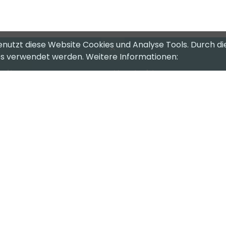
enutzt diese Website Cookies und Analyse Tools. Durch di
ies verwendet werden. Weitere Informationen:
riten
Kontakt
eam
CompuTech Informatik AG
Kalchmatt 23
nkaufen
3436 Zollbrück
pport
+41 34 496 11 00
ndencenter
info@computech.ch
e vorbehalten