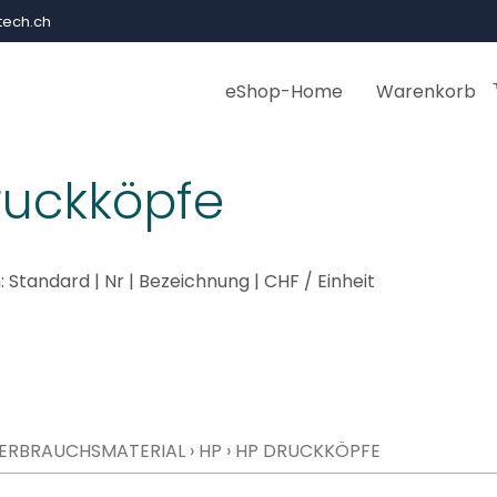
ech.ch
eShop-Home
Warenkorb
ruckköpfe
:
Standard
|
Nr
|
Bezeichnung
|
CHF
/ Einheit
ERBRAUCHSMATERIAL
›
HP
›
HP DRUCKKÖPFE