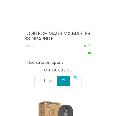
LOGITECH MAUS MX MASTER
3S GRAPHITE
37997
V
L
- Hochpräziser optis...
CHF
130.00
/ Stk.
Stk.