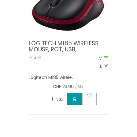
LOGITECH M185 WIRELESS
MOUSE, ROT, USB,
2.4GHZ,VERSTAUBARER
29425
V
NANO EMPFÄNGER
L
Logitech M185 wirele...
CHF
23.90
/ Stk.
Stk.