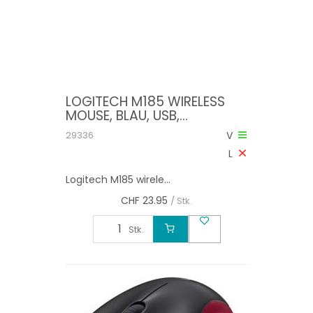
LOGITECH M185 WIRELESS
MOUSE, BLAU, USB,
2.4GHZ,VERSTAUBARER
29336
V
NANO EMPFÄNGER
L
Logitech M185 wirele...
CHF
23.95
/ Stk.
Stk.