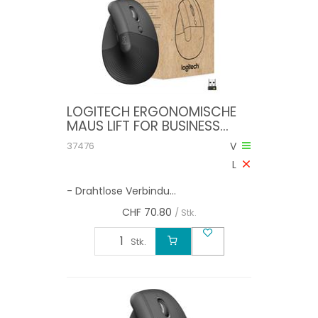
LOGITECH ERGONOMISCHE
MAUS LIFT FOR BUSINESS
GRAPHITE
37476
V
L
- Drahtlose Verbindu...
CHF
70.80
/ Stk.
Stk.