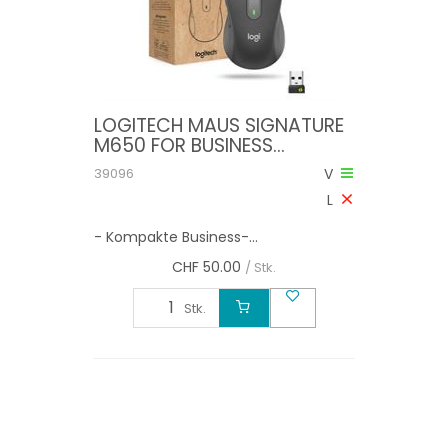
LOGITECH MAUS SIGNATURE
M650 FOR BUSINESS
GRAPHITE
39096
V
L
- Kompakte Business-...
CHF
50.00
/ Stk.
Stk.