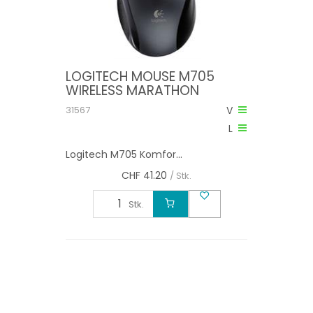
LOGITECH MOUSE M705
WIRELESS MARATHON
31567
V
L
Logitech M705 Komfor...
CHF
41.20
/ Stk.
Stk.