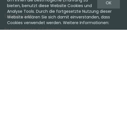
Um Ihnen die bestmögliche Erfahrung zu
OK
bieten, benutzt diese Website Cookies und
Analyse Tools. Durch die fortgesetzte Nutzung dieser
Über uns
Website erklären Sie sich damit einverstanden, dass
Cookies verwendet werden. Weitere Informationen:
Ihr kompetenter ICT-Partner.
Ob Cloud oder on Premise, Hardware oder Software, wir
haben die passende Lösung für Sie.
Lassen Sie sich unverbindlich beraten!
Favoriten
Team
Einkaufen
Support
Kundencenter
Kontakt