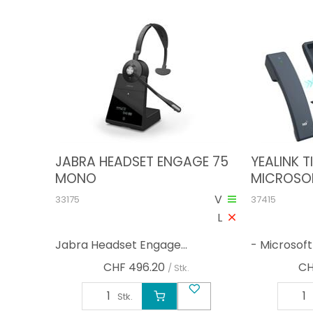
JABRA HEADSET ENGAGE 75
YEALINK 
MONO
MICROSO
SCHWAR
V
33175
37415
L
Jabra Headset Engage...
- Microsoft Z
CHF
496.20
CH
/ Stk.
Stk.