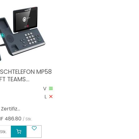
TISCHTELEFON MP58
FT TEAMS
Z
V
L
ertifiz...
F
486.80
/ Stk.
Stk.