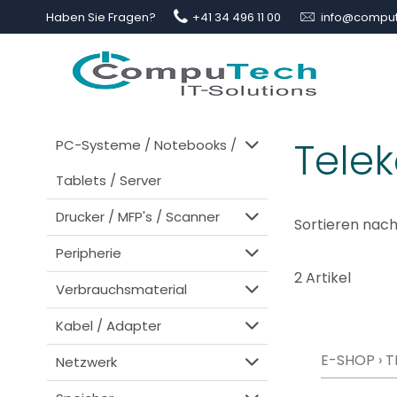
Haben Sie Fragen?
+41 34 496 11 00
info@comput
Tele
PC-Systeme / Notebooks /
Tablets / Server
Drucker / MFP's / Scanner
Sortieren nach
Peripherie
2 Artikel
Verbrauchsmaterial
Kabel / Adapter
E-SHOP
›
T
Netzwerk