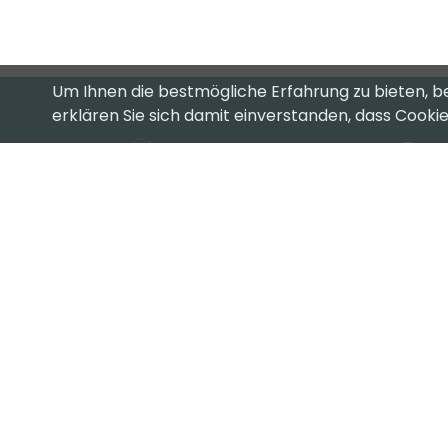
Um Ihnen die bestmögliche Erfahrung zu bieten, b
erklären Sie sich damit einverstanden, dass Cook
Über uns
Favo
T
Ihr kompetenter ICT-Partner.
Ei
Ob Cloud oder on Premise, Hardware
oder Software, wir haben die
Su
passende Lösung für Sie.
Ku
Lassen Sie sich unverbindlich beraten!
Copyright 2024
CompuTech Informatik AG
- Alle Recht