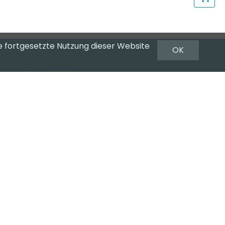
e fortgesetzte Nutzung dieser Website
OK
Newsletter
Newsletter abonnieren
Datenschutzerklärung
Impressum