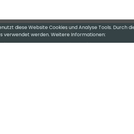
enutzt diese Website Cookies und Analyse Tools. Durch di
ies verwendet werden. Weitere Informationen:
riten
Kontakt
eam
CompuTech Informatik AG
Kalchmatt 23
nkaufen
3436 Zollbrück
pport
+41 34 496 11 00
ndencenter
info@computech.ch
e vorbehalten