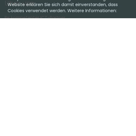
Über uns
Website erklären Sie sich damit einverstanden, dass
Cookies verwendet werden. Weitere Informationen:
Ihr kompetenter ICT-Partner.
Ob Cloud oder on Premise, Hardware oder Software, wir
haben die passende Lösung für Sie.
Lassen Sie sich unverbindlich beraten!
Favoriten
Team
Einkaufen
Support
Kundencenter
Kontakt