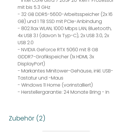
- Intel Core Ultra 7 265F 20-Kern-Prozessor
mit bis 5.3 GHz
- 32 GB DDR5-5600-Arbeitsspeicher (2x 16
GB) und 1 TB SSD mit PCIe-Anbindung
- 802.11ax WLAN, 1000 Mbps LAN, Bluetooth,
4x USB 3.1 (davon 1x Typ-C), 2x USB 3.0, 2x
USB 2.0
- NVIDIA GeForce RTX 5060 mit 8 GB
GDDR7-Grafikspeicher (1x HDMI, 3x
DisplayPort)
- Markantes Minitower-Gehäuse, inkl. USB-
Tastatur und -Maus
- Windows 11 Home (vorinstalliert)
- Herstellergarantie: 24 Monate Bring - In
Zubehör (2)