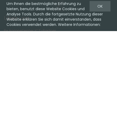
Um Ihnen die bestmögliche Erfahrung zu
OK
bieten, benutzt diese Website Cookies und
Analyse Tools. Durch die fortgesetzte Nutzung dieser
Über uns
Website erklären Sie sich damit einverstanden, dass
Cookies verwendet werden. Weitere Informationen:
Ihr kompetenter ICT-Partner.
Ob Cloud oder on Premise, Hardware oder Software, wir
haben die passende Lösung für Sie.
Lassen Sie sich unverbindlich beraten!
Favoriten
Team
Einkaufen
Support
Kundencenter