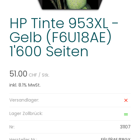
HP Tinte 953XL -
Gelb (F6U18AE)
1'600 Seiten
51.00
CHF
/ Stk.
inkl. 8.1% MwSt.
Versandlager:
Lager Zollbrück:
Nr:
31107
Hersteller Nr.:
F6U18AE#BGX