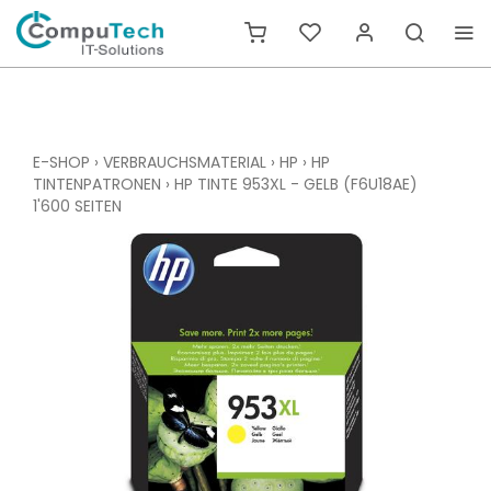
E-SHOP
›
VERBRAUCHSMATERIAL
›
HP
›
HP
TINTENPATRONEN
›
HP TINTE 953XL - GELB (F6U18AE)
1'600 SEITEN