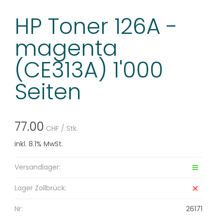
HP Toner 126A -
magenta
(CE313A) 1'000
Seiten
77.00
CHF
/ Stk.
inkl. 8.1% MwSt.
Versandlager:
Lager Zollbrück:
Nr:
26171