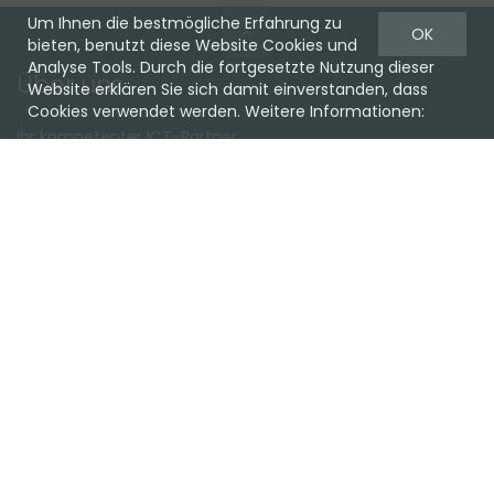
Um Ihnen die bestmögliche Erfahrung zu
OK
bieten, benutzt diese Website Cookies und
Analyse Tools. Durch die fortgesetzte Nutzung dieser
Über uns
Website erklären Sie sich damit einverstanden, dass
Cookies verwendet werden. Weitere Informationen:
Ihr kompetenter ICT-Partner.
Ob Cloud oder on Premise, Hardware oder Software, wir
haben die passende Lösung für Sie.
Lassen Sie sich unverbindlich beraten!
Favoriten
Team
Einkaufen
Support
Kundencenter