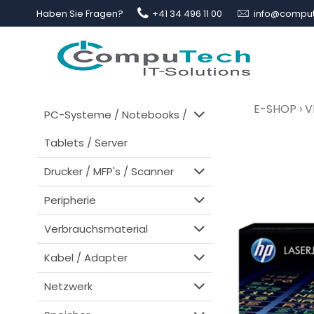
Haben Sie Fragen?
+41 34 496 11 00
info@comput
E-SHOP
›
V
PC-Systeme / Notebooks /
Tablets / Server
Drucker / MFP's / Scanner
Peripherie
Verbrauchsmaterial
Kabel / Adapter
Netzwerk