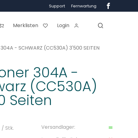
Support
Fernwartung
Merklisten
Login
 304A - SCHWARZ (CC530A) 3'500 SEITEN
oner 304A -
warz (CC530A)
0 Seiten
Versandlager:
F
/ Stk.