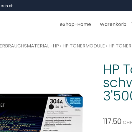
ech.ch
eShop-Home
Warenkorb
ERBRAUCHSMATERIAL
›
HP
›
HP TONERMODULE
›
HP TONER
HP T
sch
3'50
117.50
CH