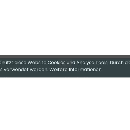
enutzt diese Website Cookies und Analyse Tools. Durch di
ies verwendet werden. Weitere Informationen:
riten
Kontakt
eam
CompuTech Informatik AG
Kalchmatt 23
nkaufen
3436 Zollbrück
pport
+41 34 496 11 00
ndencenter
info@computech.ch