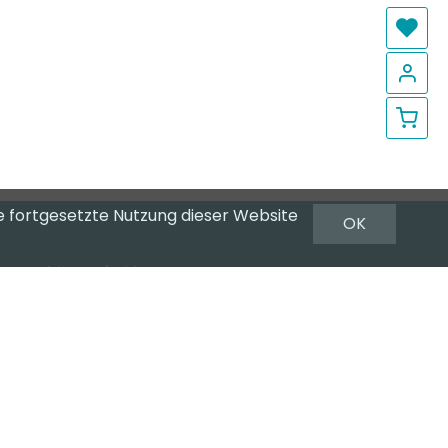
Me
Lo
Wa
e fortgesetzte Nutzung dieser Website
OK
Newsletter
Newsletter abonnieren