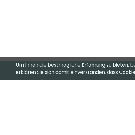
Um Ihnen die bestmögliche Erfahrung zu bieten, b
erklären Sie sich damit einverstanden, dass Cook
Über uns
Favo
T
Ihr kompetenter ICT-Partner.
Ei
Ob Cloud oder on Premise, Hardware
oder Software, wir haben die
Su
passende Lösung für Sie.
Ku
Lassen Sie sich unverbindlich beraten!