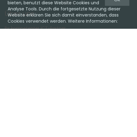
bieten, benutzt diese Website Cookies und
Analyse Tools. Durch die fortgesetzte Nutzung dieser
Über uns
Website erklären Sie sich damit einverstanden, dass
Cookies verwendet werden. Weitere Informationen:
Ihr kompetenter ICT-Partner.
Ob Cloud oder on Premise, Hardware oder Software, wir
haben die passende Lösung für Sie.
Lassen Sie sich unverbindlich beraten!
Favoriten
Team
Einkaufen
Support
Kundencenter
Kontakt