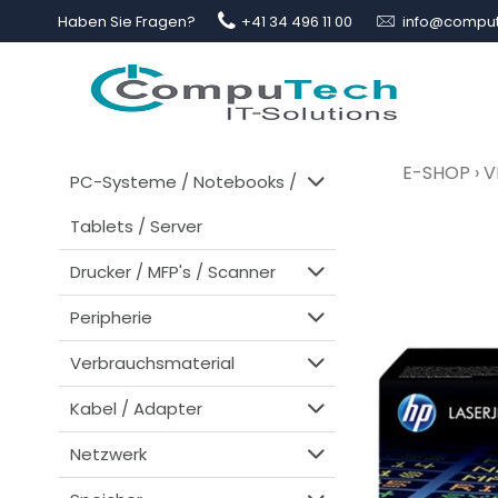
Haben Sie Fragen?
+41 34 496 11 00
info@comput
E-SHOP
›
V
PC-Systeme / Notebooks /
Tablets / Server
Drucker / MFP's / Scanner
Peripherie
Verbrauchsmaterial
Kabel / Adapter
Netzwerk