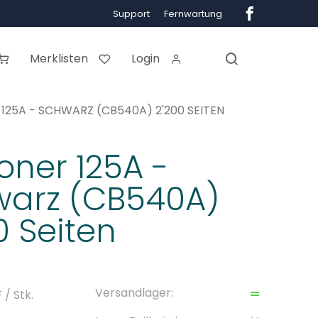
Support
Fernwartung
Merklisten
Login
125A - SCHWARZ (CB540A) 2'200 SEITEN
oner 125A -
warz (CB540A)
0 Seiten
Versandlager:
F
/ Stk.