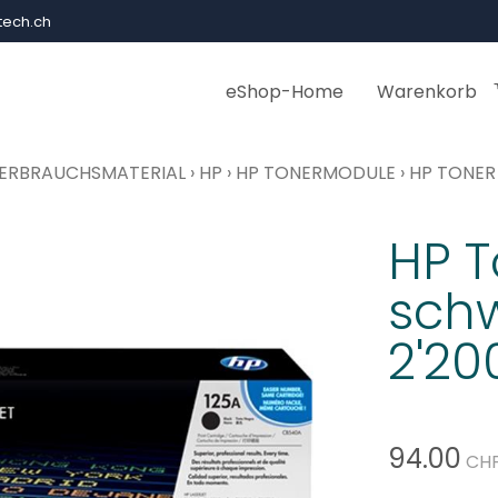
ech.ch
eShop-Home
Warenkorb
ERBRAUCHSMATERIAL
›
HP
›
HP TONERMODULE
›
HP TONER 
HP T
sch
2'20
94.00
CH