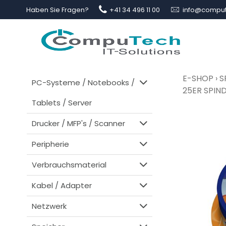
Haben Sie Fragen?
+41 34 496 11 00
info@comput
E-SHOP
›
S
PC-Systeme / Notebooks /
25ER SPIN
Tablets / Server
Drucker / MFP's / Scanner
Peripherie
Verbrauchsmaterial
Kabel / Adapter
Netzwerk