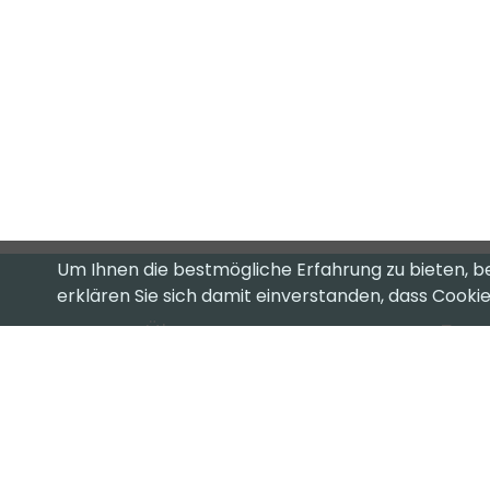
Um Ihnen die bestmögliche Erfahrung zu bieten, b
erklären Sie sich damit einverstanden, dass Cook
Über uns
Favo
T
Ihr kompetenter ICT-Partner.
Ei
Ob Cloud oder on Premise, Hardware
oder Software, wir haben die
Su
passende Lösung für Sie.