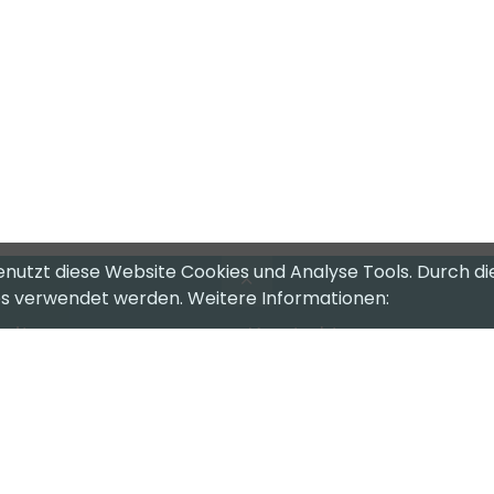
enutzt diese Website Cookies und Analyse Tools. Durch di
ies verwendet werden. Weitere Informationen:
riten
Kontakt
eam
CompuTech Informatik AG
Kalchmatt 23
nkaufen
3436 Zollbrück
pport
+41 34 496 11 00