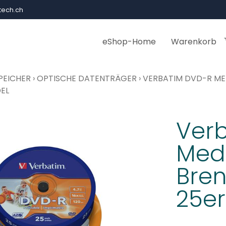
ech.ch
eShop-Home
Warenkorb
PEICHER
›
OPTISCHE DATENTRÄGER
›
VERBATIM DVD-R MED
DEL
Ver
Medi
Bren
25er