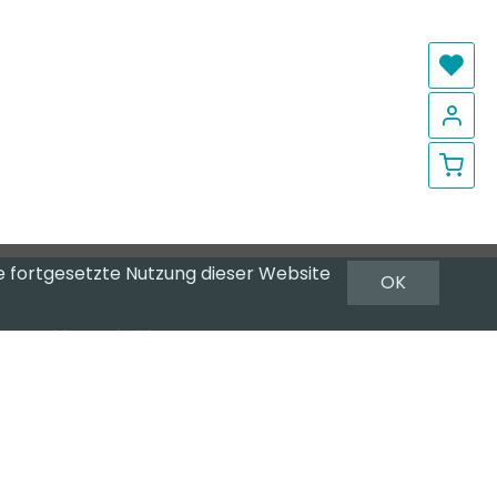
Me
Lo
Wa
e fortgesetzte Nutzung dieser Website
OK
Newsletter
Newsletter abonnieren