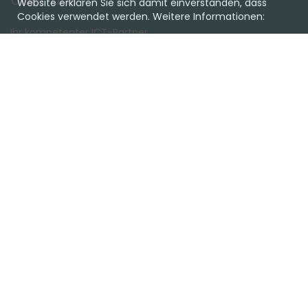
Website erklären Sie sich damit einverstanden, dass
Cookies verwendet werden. Weitere Informationen:
Ihr kompetenter ICT-Partner.
Ob Cloud oder on Premise, Hardware oder Software, wir
haben die passende Lösung für Sie.
Lassen Sie sich unverbindlich beraten!
Favoriten
Team
Einkaufen
Support
Kundencenter
Kontakt
CompuTech Informatik AG