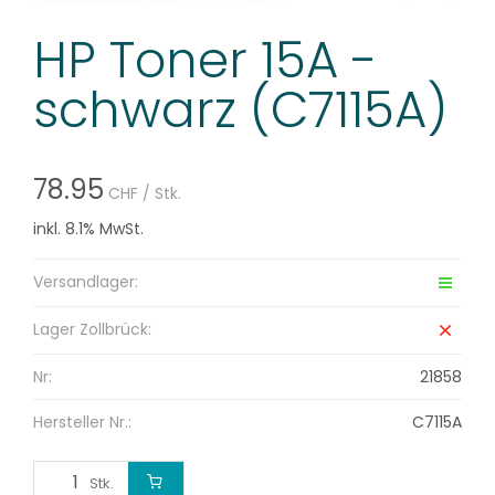
HP Toner 15A -
schwarz (C7115A)
78.95
CHF
/ Stk.
inkl. 8.1% MwSt.
Versandlager:
Lager Zollbrück:
Nr:
21858
Hersteller Nr.:
C7115A
Stk.