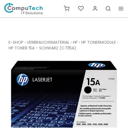
E-SHOP
›
VERBRAUCHSMATERIAL
›
HP
›
HP TONERMODULE
›
HP TONER 15A - SCHWARZ (C7115A)